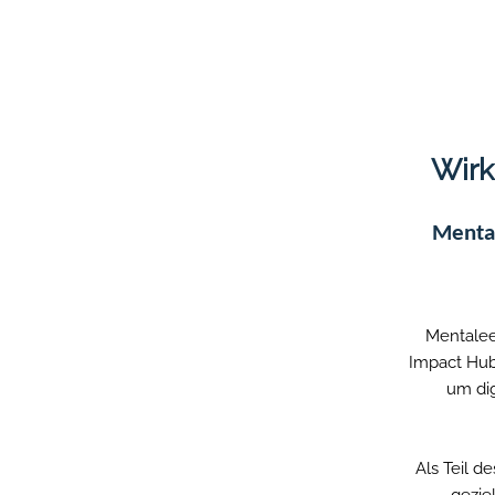
Wirk
Mental
Mentalee
Impact Hub
um dig
Als Teil d
gezie