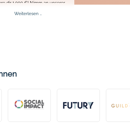
ere dir 1.000 €! Nimm an unserer
nden Challenge teil, bevor die Zeit
Mentalee
Weiterlesen …
. Zeig dein Können und gewinne den
Challenge
Hauptpreis.
2026
innen