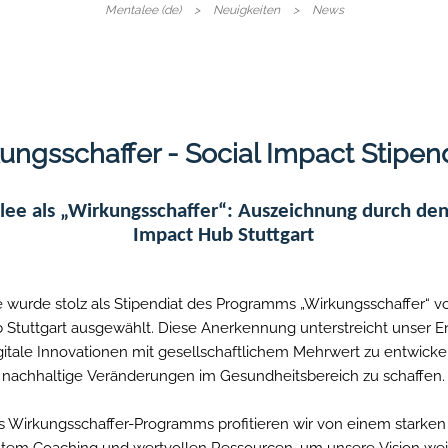
Navigat
Mentalee (de)
Neuigkeiten
News
überspr
ungsschaffer - Social Impact Stipe
ee als „Wirkungsschaffer“: Auszeichnung durch den
Impact Hub Stuttgart
 wurde stolz als Stipendiat des Programms „Wirkungsschaffer“ v
 Stuttgart ausgewählt. Diese Anerkennung unterstreicht unser
itale Innovationen mit gesellschaftlichem Mehrwert zu entwick
nachhaltige Veränderungen im Gesundheitsbereich zu schaffen.
es Wirkungsschaffer-Programms profitieren wir von einem starke
ltem Coaching und wertvollen Ressourcen, um unsere Vision wei