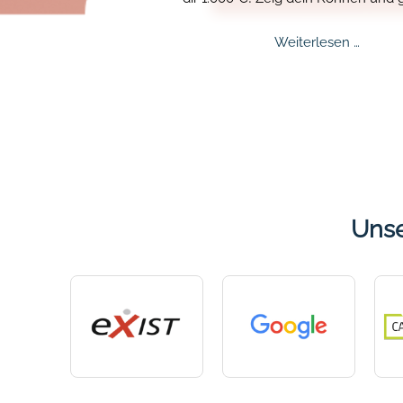
den Hauptpreis.
Mental
Weiterlesen …
Challe
2026
verläng
Unse