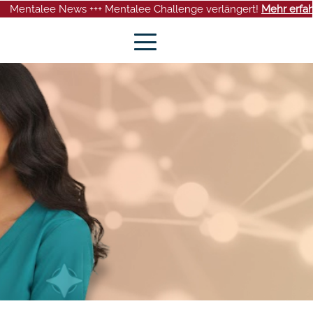
 News +++ Mentalee Challenge verlängert!
Mehr erfahren
+++