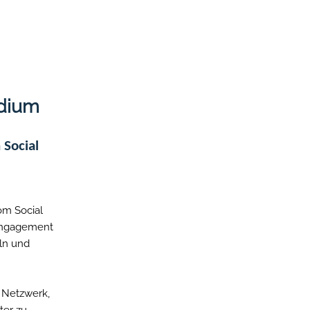
ion
ingen
ndium
 Social
om Social
 Engagement
eln und
n Netzwerk,
ter zu