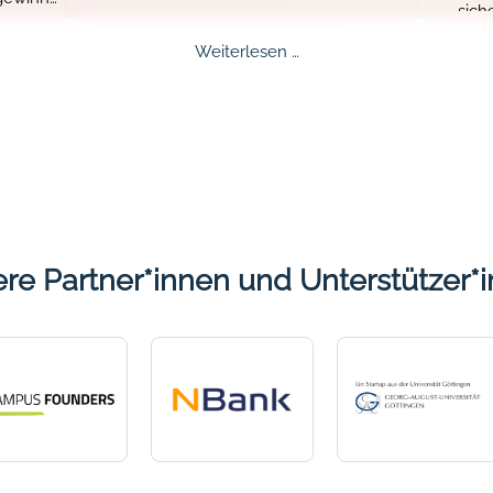
sich
alle wichtigen Informationen rund um
spanne
Mentalee schnell zu finden.
ee
Neues
Weiterlesen …
abläuft
nge
Design,
besseres
ert!
Erlebnis:
Der
Mentalee
Website
Relaunch
re Partner*innen und Unterstützer*