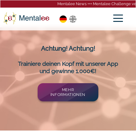
Mentalee News +++ Mentalee Challenge verlä
gation
springen