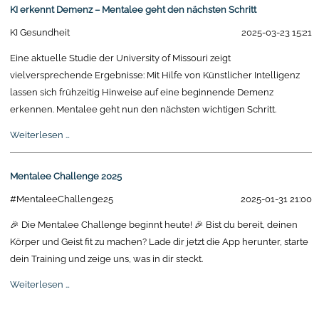
2026
KI erkennt Demenz – Mentalee geht den nächsten Schritt
KI Gesundheit
2025-03-23 15:21
Eine aktuelle Studie der University of Missouri zeigt
vielversprechende Ergebnisse: Mit Hilfe von Künstlicher Intelligenz
lassen sich frühzeitig Hinweise auf eine beginnende Demenz
erkennen. Mentalee geht nun den nächsten wichtigen Schritt.
KI
Weiterlesen …
erkennt
Demenz
Mentalee Challenge 2025
–
#MentaleeChallenge25
2025-01-31 21:00
Mentalee
geht
🎉 Die Mentalee Challenge beginnt heute! 🎉 Bist du bereit, deinen
den
Körper und Geist fit zu machen? Lade dir jetzt die App herunter, starte
nächsten
dein Training und zeige uns, was in dir steckt.
Schritt
Mentalee
Weiterlesen …
Challenge
2025